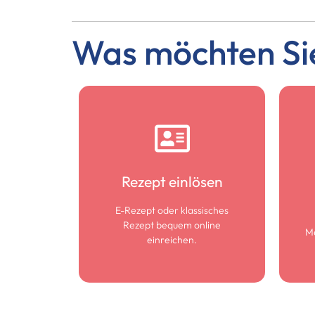
Was möchten Si
Rezept einlösen
Rezept einlösen
Jetzt einlösen
E-Rezept oder klassisches
Rezept bequem online
M
einreichen.