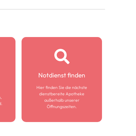
Notdienst finden
Notdienst finden
Zum Notdienst
Hier finden Sie die nächste
dienstbereite Apotheke
,
außerhalb unserer
d.
Öffnungszeiten.