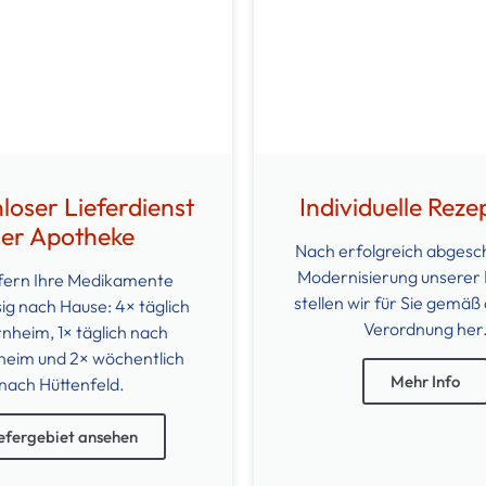
loser Lieferdienst
Individuelle Reze
er Apotheke
Nach erfolgreich abgesc
Modernisierung unserer
efern Ihre Medikamente
stellen wir für Sie gemäß 
ig nach Hause: 4× täglich
Verordnung her
rnheim, 1× täglich nach
eim und 2× wöchentlich
Mehr Info
nach Hüttenfeld.
efergebiet ansehen