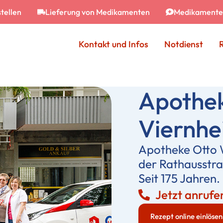
tellen
Lieferung von Medikamenten
Medikamente 
Kontakt und Infos
Notdienst
Apothek
Viernh
Apotheke Otto W
der Rathausstraß
Seit 175 Jahren.
Jetzt anrufe
Rezept online einlösen