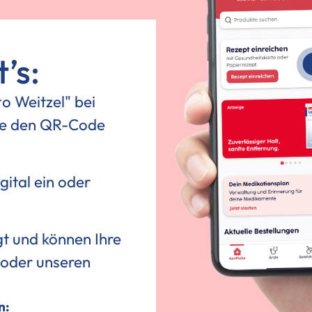
’s:
o Weitzel" bei
ie den QR-Code
gital ein oder
gt und können Ihre
 oder unseren
n: